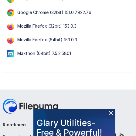
Google Chrome (32bit) 151.0.7922.76
Mozilla Firefox (32bit) 153.0.3
Mozilla Firefox (64bit) 153.0.3
Maxthon (64bit) 7.5.2.5801
Glary Utilities-
Richtlinien
Unternehmen
Folge uns
Free & Powerful!