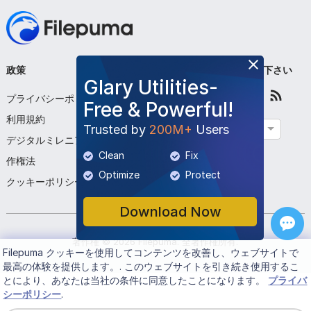
政策
会社
フォローして下さい
Glary Utilities-
プライバシーポリシー
私たちについて
Free & Powerful!
利用規約
お問い合わせください
Trusted by
200M+
Users
日本語
デジタルミレニアム著
プログラムを提出する
Clean
Fix
作権法
Optimize
Protect
クッキーポリシー
Download Now
著作権 ©
2026
Filepuma
. 全著作権所有.
Filepuma
クッキーを使用してコンテンツを改善し、ウェブサイトで
最高の体験を提供します。. このウェブサイトを引き続き使用するこ
とにより、あなたは当社の条件に同意したことになります。
プライバ
シーポリシー
.