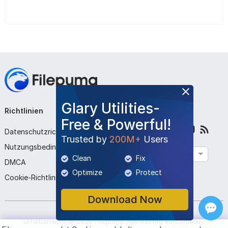
Glary Utilities-
Richtlinien
Unternehmen
Folge uns
Free & Powerful!
Datenschutzrichtlinie
Über uns
Trusted by
200M+
Users
Nutzungsbedingungen
Kontaktieren Sie uns
Deutsch
Clean
Fix
DMCA
Programm einreichen
Optimize
Protect
Cookie-Richtlinie
Download Now
Urheberrecht ©
2026
Filepuma
. Alle Rechte vorbehalten.