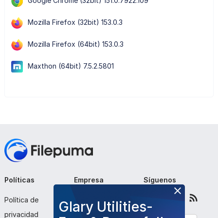
Google Chrome (32bit) 151.0.7922.109
Mozilla Firefox (32bit) 153.0.3
Mozilla Firefox (64bit) 153.0.3
Maxthon (64bit) 7.5.2.5801
Políticas
Empresa
Síguenos
Política de
Sobre nosotros
Glary Utilities-
privacidad
Contáctenos