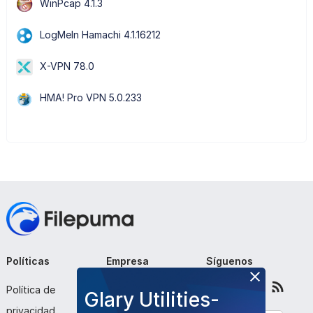
WinPcap 4.1.3
LogMeIn Hamachi 4.1.16212
X-VPN 78.0
HMA! Pro VPN 5.0.233
Políticas
Empresa
Síguenos
Política de
Sobre nosotros
Glary Utilities-
privacidad
Contáctenos