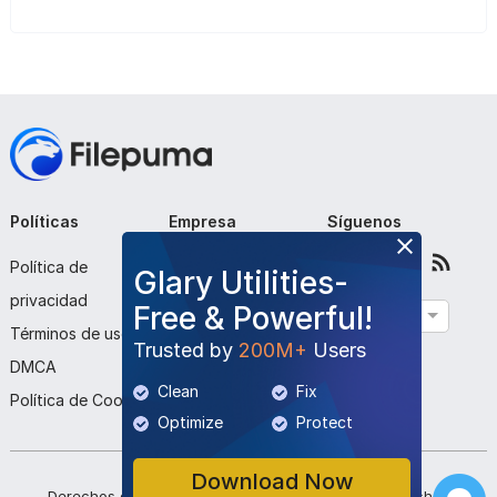
Políticas
Empresa
Síguenos
Política de
Sobre nosotros
Glary Utilities-
privacidad
Contáctenos
Free & Powerful!
Español
Términos de uso
Enviar programa
Trusted by
200M+
Users
DMCA
Clean
Fix
Política de Cookies
Optimize
Protect
Download Now
Derechos de autor ©
2026
Filepuma
. Todos los derechos