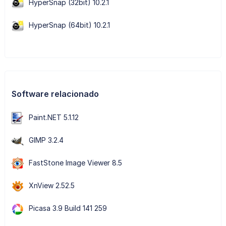
HyperSnap (32bit) 10.2.1
HyperSnap (64bit) 10.2.1
Software relacionado
Paint.NET 5.1.12
GIMP 3.2.4
FastStone Image Viewer 8.5
XnView 2.52.5
Picasa 3.9 Build 141 259