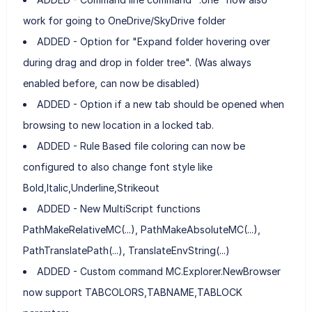
work for going to OneDrive/SkyDrive folder
ADDED - Option for "Expand folder hovering over
during drag and drop in folder tree". (Was always
enabled before, can now be disabled)
ADDED - Option if a new tab should be opened when
browsing to new location in a locked tab.
ADDED - Rule Based file coloring can now be
configured to also change font style like
Bold,Italic,Underline,Strikeout
ADDED - New MultiScript functions
PathMakeRelativeMC(...), PathMakeAbsoluteMC(...),
PathTranslatePath(...), TranslateEnvString(...)
ADDED - Custom command MC.Explorer.NewBrowser
now support TABCOLORS,TABNAME,TABLOCK