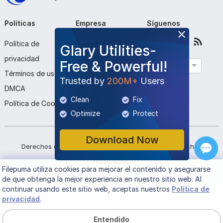
Políticas
Empresa
Síguenos
Política de
Sobre nosotros
Glary Utilities-
privacidad
Contáctenos
Free & Powerful!
Español
Términos de uso
Enviar programa
Trusted by
200M+
Users
DMCA
Clean
Fix
Política de Cookies
Optimize
Protect
Download Now
Derechos de autor ©
2026
Filepuma
. Todos los derechos
reservados.
Filepuma
utiliza cookies para mejorar el contenido y asegurarse
de que obtenga la mejor experiencia en nuestro sitio web. Al
continuar usando este sitio web, aceptas nuestros
Política de
privacidad
.
Entendido