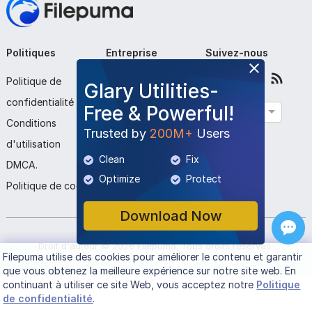
Politiques
Entreprise
Suivez-nous
Politique de
À propos de nous
Glary Utilities-
confidentialité
Contactez-nous
Free & Powerful!
Français
Conditions
Soumettre le
Trusted by
200M+
Users
d'utilisation
programme
Clean
Fix
DMCA.
Optimize
Protect
Politique de cookies
Download Now
Droit d'auteur ©
2026
Filepuma
. Tous droits réservés.
Filepuma
utilise des cookies pour améliorer le contenu et garantir
que vous obtenez la meilleure expérience sur notre site web. En
continuant à utiliser ce site Web, vous acceptez notre
Politique
de confidentialité
.