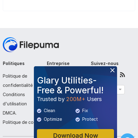
Politiques
Entreprise
Suivez-nous
Politique de
À propos de nous
Glary Utilities-
confidentialité
Contactez-nous
Free & Powerful!
Français
Conditions
Soumettre le
Trusted by
200M+
Users
d'utilisation
programme
Clean
Fix
DMCA.
Optimize
Protect
Politique de cookies
Download Now