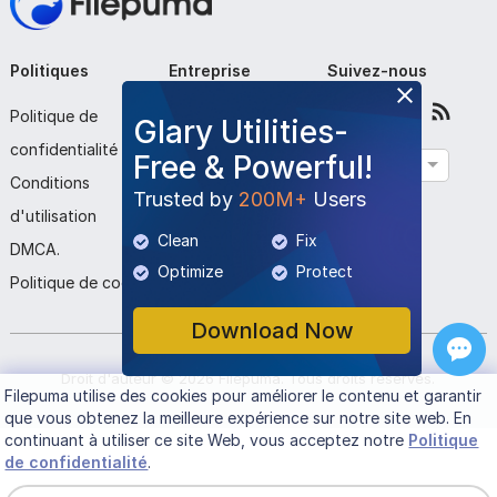
Politiques
Entreprise
Suivez-nous
Politique de
À propos de nous
Glary Utilities-
confidentialité
Contactez-nous
Free & Powerful!
Français
Conditions
Soumettre le
Trusted by
200M+
Users
d'utilisation
programme
Clean
Fix
DMCA.
Optimize
Protect
Politique de cookies
Download Now
Droit d'auteur ©
2026
Filepuma
. Tous droits réservés.
Filepuma
utilise des cookies pour améliorer le contenu et garantir
que vous obtenez la meilleure expérience sur notre site web. En
continuant à utiliser ce site Web, vous acceptez notre
Politique
de confidentialité
.