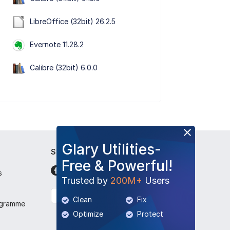
LibreOffice (32bit) 26.2.5
Evernote 11.28.2
Calibre (32bit) 6.0.0
Glary Utilities-
Suivez-nous
Free & Powerful!
s
Trusted by
200M+
Users
Français
Clean
Fix
ogramme
Optimize
Protect