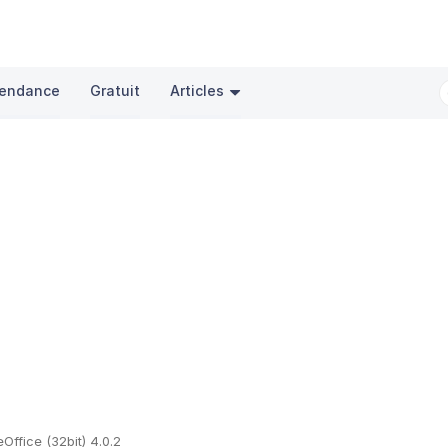
endance
Gratuit
Articles
eOffice (32bit) 4.0.2