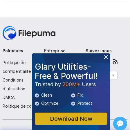
Politiques
Entreprise
Suivez-nous
Politique de
À propos de nous
Glary Utilities-
confidentialité
Contactez-nous
Free & Powerful!
Français
Conditions
Soumettre le
Trusted by
200M+
Users
d'utilisation
programme
Clean
Fix
DMCA.
Optimize
Protect
Politique de cookies
Download Now