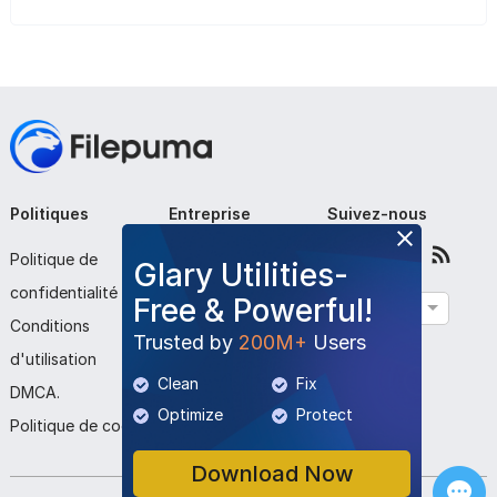
Politiques
Entreprise
Suivez-nous
Politique de
À propos de nous
Glary Utilities-
confidentialité
Contactez-nous
Free & Powerful!
Français
Conditions
Soumettre le
Trusted by
200M+
Users
d'utilisation
programme
Clean
Fix
DMCA.
Optimize
Protect
Politique de cookies
Download Now