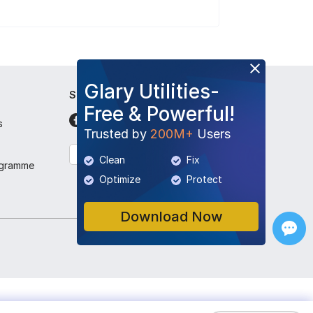
Glary Utilities-
Suivez-nous
Free & Powerful!
s
Trusted by
200M+
Users
Français
Clean
Fix
ogramme
Optimize
Protect
Download Now