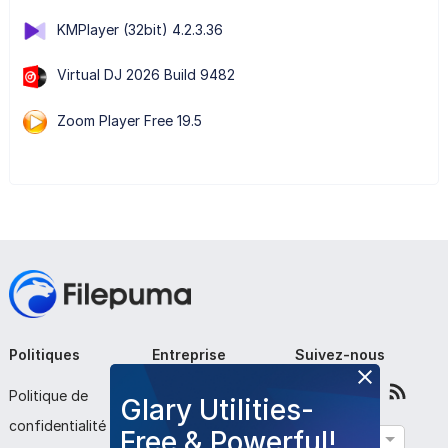
KMPlayer (32bit) 4.2.3.36
Virtual DJ 2026 Build 9482
Zoom Player Free 19.5
Politiques
Entreprise
Suivez-nous
Politique de
À propos de nous
Glary Utilities-
confidentialité
Contactez-nous
Free & Powerful!
Français