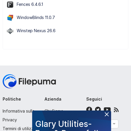
Fences 6.4.6.1
WindowBlinds 11.0.7
Winstep Nexus 26.6
Politiche
Azienda
Seguici
Informativa sulla
Chi Siamo
Privacy
Contattaci
Glary Utilities-
Italiano
Termini di utilizzo
Invia Programma