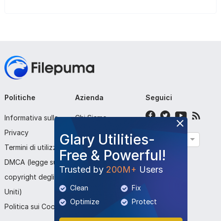
Politiche
Azienda
Seguici
Informativa sulla
Chi Siamo
Privacy
Contattaci
Glary Utilities-
Italiano
Termini di utilizzo
Invia Programma
Free & Powerful!
DMCA (legge sul
Trusted by
200M+
Users
copyright degli Stati
Clean
Fix
Uniti)
Optimize
Protect
Politica sui Cookie