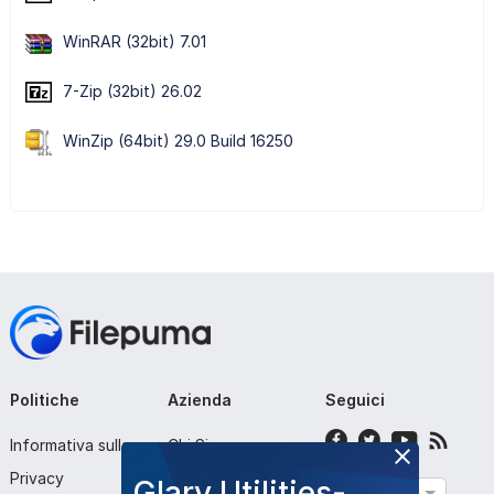
WinRAR (32bit) 7.01
7-Zip (32bit) 26.02
WinZip (64bit) 29.0 Build 16250
Politiche
Azienda
Seguici
Informativa sulla
Chi Siamo
Privacy
Contattaci
Glary Utilities-
Italiano