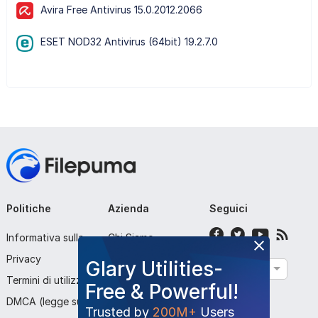
Avira Free Antivirus 15.0.2012.2066
ESET NOD32 Antivirus (64bit) 19.2.7.0
Politiche
Azienda
Seguici
Informativa sulla
Chi Siamo
Privacy
Contattaci
Glary Utilities-
Italiano
Termini di utilizzo
Invia Programma
Free & Powerful!
DMCA (legge sul
Trusted by
200M+
Users