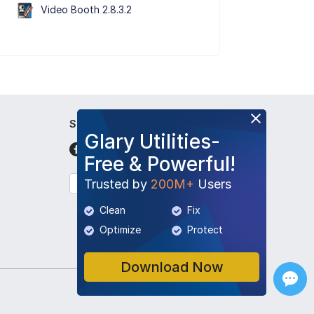
Video Booth 2.8.3.2
Seguici
Glary Utilities-
Free & Powerful!
Trusted by
200M+
Users
Italiano
Clean
Fix
Optimize
Protect
Download Now