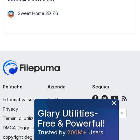
Sweet Home 3D 7.6
Politiche
Azienda
Seguici
Informativa sulla
Chi Siamo
Privacy
Contattaci
Glary Utilities-
Italiano
Termini di utilizzo
Invia Programma
Free & Powerful!
DMCA (legge sul
Trusted by
200M+
Users
copyright degli Stati