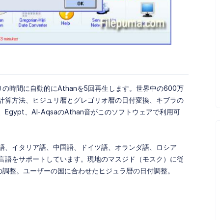
の祈りの時間に自動的にAthanを5回再生します。世界中の600万
計算方法、ヒジュリ暦とグレゴリオ暦の日付変換、キブラの
、Egypt、Al-AqsaのAthan音がこのソフトウェアで利用可
語、イタリア語、中国語、ドイツ語、オランダ語、ロシア
言語をサポートしています。現地のマスジド（モスク）に従
分の調整。ユーザーの国に合わせたヒジュラ暦の日付調整。