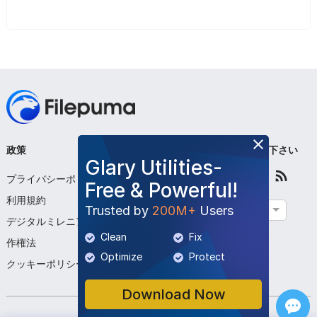
政策
会社
フォローして下さい
Glary Utilities-
プライバシーポリシー
私たちについて
Free & Powerful!
利用規約
お問い合わせください
Trusted by
200M+
Users
日本語
デジタルミレニアム著
プログラムを提出する
Clean
Fix
作権法
Optimize
Protect
クッキーポリシー
Download Now