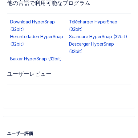
他の言語で利用可能なプログラム
Download HyperSnap
Télécharger HyperSnap
(32bit)
(32bit)
Herunterladen HyperSnap
Scaricare HyperSnap (32bit)
(32bit)
Descargar HyperSnap
(32bit)
Baixar HyperSnap (32bit)
ユーザーレビュー
ユーザー評価