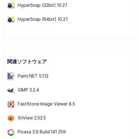
HyperSnap (32bit) 10.2.1
HyperSnap (64bit) 10.2.1
関連ソフトウェア
Paint.NET 5.1.12
GIMP 3.2.4
FastStone Image Viewer 8.5
XnView 2.52.5
Picasa 3.9 Build 141 259