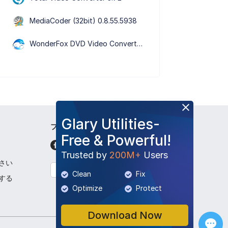
MediaCoder (32bit) 0.8.55.5938
WonderFox DVD Video Converter 31.5
Glary Utilities-
フォローして下さい
Free & Powerful!
Trusted by
200M+
Users
さい
日本語
Clean
Fix
する
Optimize
Protect
Download Now