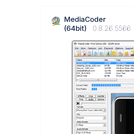
MediaCoder
(64bit)
0.8.26.5566