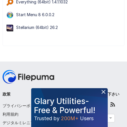
Everything (64bit) 1.4.1.1032
Start Menu 8 6.0.0.2
Stellarium (64bit) 26.2
政策
会社
フォローして下さい
Glary Utilities-
プライバシーポリシー
私たちについて
Free & Powerful!
利用規約
お問い合わせください
Trusted by
200M+
Users
日本語
デジタルミレニアム著
プログラムを提出する