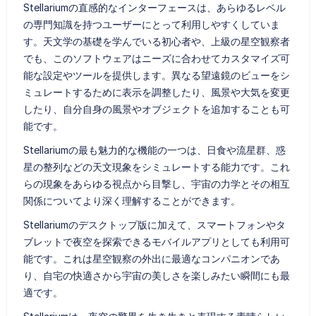
Stellariumの直感的なインターフェースは、あらゆるレベル
の専門知識を持つユーザーにとって利用しやすくしていま
す。天文学の基礎を学んでいる初心者や、上級の星空観察者
でも、このソフトウェアはニーズに合わせてカスタマイズ可
能な設定やツールを提供します。異なる望遠鏡のビューをシ
ミュレートするために表示を調整したり、風景や大気を変更
したり、自分自身の風景やオブジェクトを追加することも可
能です。
Stellariumの最も魅力的な機能の一つは、日食や流星群、惑
星の整列などの天文現象をシミュレートする能力です。これ
らの現象をあらゆる視点から目撃し、宇宙の力学とその相互
関係についてより深く理解することができます。
Stellariumのデスクトップ版に加えて、スマートフォンやタ
ブレットで夜空を探索できるモバイルアプリとしても利用可
能です。これは星空観察の外出に最適なコンパニオンであ
り、自宅の快適さから宇宙の美しさを楽しみたい瞬間にも最
適です。