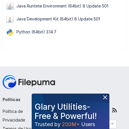
Java Runtime Environment (64bit) 8 Update 501
Java Development Kit (64bit) 8 Update 501
Python (64bit) 3.14.7
Políticas
Empresa
Siga-nos
Glary Utilities-
Política de
Sobre Nós
Free & Powerful!
Privacidade
Contato
Trusted by
200M+
Users
Português
Termos de Uso
Enviar Programa