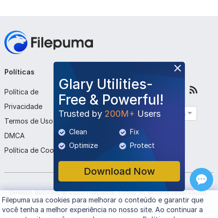
Políticas
Empresa
Siga-nos
Glary Utilities-
Política de
Sobre Nós
Free & Powerful!
Privacidade
Contato
Trusted by
200M+
Users
Português
Termos de Uso
Enviar Programa
Clean
Fix
DMCA
Optimize
Protect
Política de Cookies
Download Now
Direitos autorais ©
2026
Filepuma
. Todos os direitos reservados.
Filepuma
usa cookies para melhorar o conteúdo e garantir que
você tenha a melhor experiência no nosso site. Ao continuar a