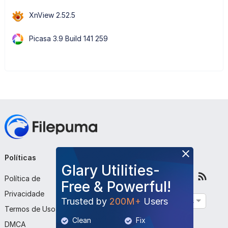
XnView 2.52.5
Picasa 3.9 Build 141 259
Políticas
Empresa
Siga-nos
Glary Utilities-
Política de
Sobre Nós
Free & Powerful!
Privacidade
Contato
Trusted by
200M+
Users
Português
Termos de Uso
Enviar Programa
Clean
Fix
DMCA