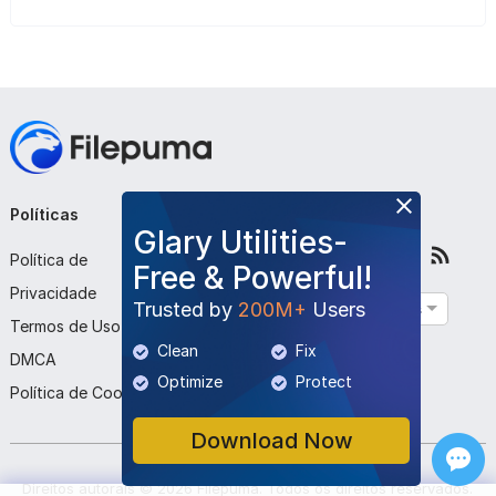
Políticas
Empresa
Siga-nos
Glary Utilities-
Política de
Sobre Nós
Free & Powerful!
Privacidade
Contato
Trusted by
200M+
Users
Português
Termos de Uso
Enviar Programa
Clean
Fix
DMCA
Optimize
Protect
Política de Cookies
Download Now
Direitos autorais ©
2026
Filepuma
. Todos os direitos reservados.