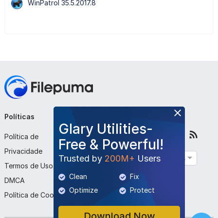
WinPatrol 35.5.2017.8
Políticas
Empresa
Siga-nos
Glary Utilities-
Política de
Sobre Nós
Free & Powerful!
Privacidade
Contato
Trusted by
200M+
Users
Português
Termos de Uso
Enviar Programa
Clean
Fix
DMCA
Optimize
Protect
Política de Cookies
Download Now