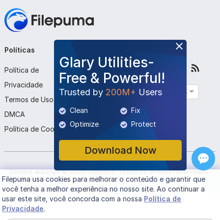
Políticas
Empresa
Siga-nos
Glary Utilities-
Política de
Sobre Nós
Free & Powerful!
Privacidade
Contato
Trusted by
200M+
Users
Português
Termos de Uso
Enviar Programa
Clean
Fix
DMCA
Optimize
Protect
Política de Cookies
Download Now
Direitos autorais ©
2026
Filepuma
. Todos os direitos reservados.
Filepuma
usa cookies para melhorar o conteúdo e garantir que
você tenha a melhor experiência no nosso site. Ao continuar a
usar este site, você concorda com a nossa
Política de
Privacidade
.