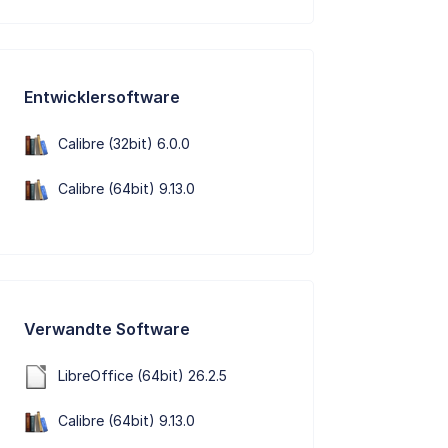
Entwicklersoftware
Calibre (32bit) 6.0.0
Calibre (64bit) 9.13.0
Verwandte Software
LibreOffice (64bit) 26.2.5
Calibre (64bit) 9.13.0