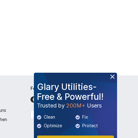
Glary Utilities-
Folge uns
Free & Powerful!
Trusted by
200M+
Users
 uns
Deutsch
Clean
Fix
chen
Optimize
Protect