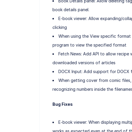
Book Details panel: Allow deleting tags
book details panel.
E-book viewer: Allow expanding/collap
clicking
When using the View specific format 
program to view the specified format
Fetch News: Add API to allow recipe wri
downloaded versions of articles
DOCX Input: Add support for DOCX fi
When getting cover from comic files, u
recognizing numbers inside the filenames
Bug Fixes
E-book viewer: When displaying multip
works as expected even at the end of th