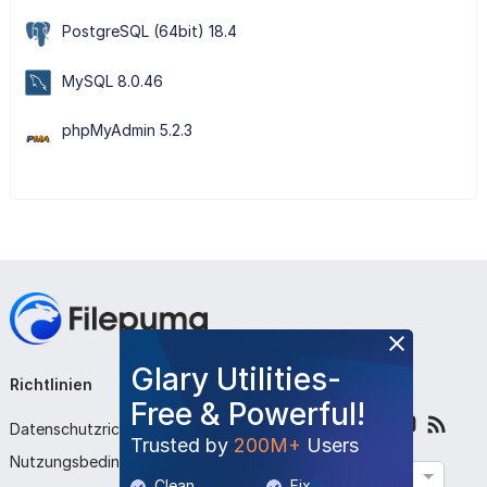
PostgreSQL (64bit) 18.4
MySQL 8.0.46
phpMyAdmin 5.2.3
Glary Utilities-
Richtlinien
Unternehmen
Folge uns
Free & Powerful!
Datenschutzrichtlinie
Über uns
Trusted by
200M+
Users
Nutzungsbedingungen
Kontaktieren Sie uns
Deutsch
Clean
Fix