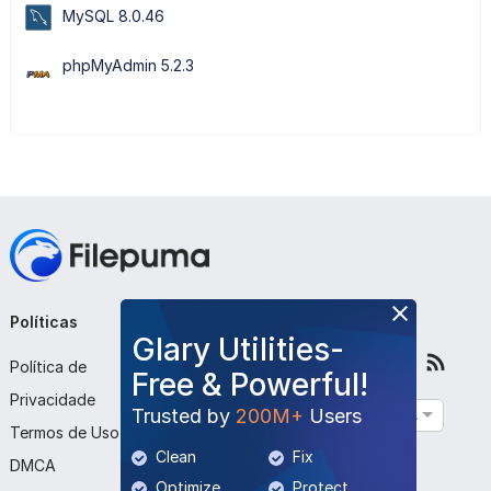
MySQL 8.0.46
phpMyAdmin 5.2.3
Políticas
Empresa
Siga-nos
Glary Utilities-
Política de
Sobre Nós
Free & Powerful!
Privacidade
Contato
Trusted by
200M+
Users
Português
Termos de Uso
Enviar Programa
Clean
Fix
DMCA
Optimize
Protect