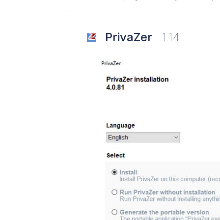
PrivaZer
1.14