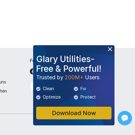
Glary Utilities-
Folge uns
Free & Powerful!
Trusted by
200M+
Users
 uns
Deutsch
Clean
Fix
chen
Optimize
Protect
Download Now