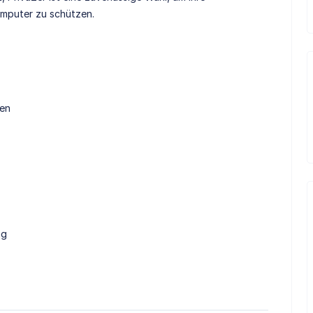
omputer zu schützen.
men
ng