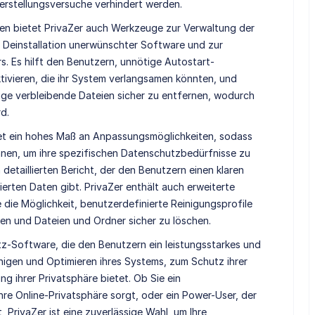
erstellungsversuche verhindert werden.
ten bietet PrivaZer auch Werkzeuge zur Verwaltung der
 Deinstallation unerwünschter Software und zur
s. Es hilft den Benutzern, unnötige Autostart-
tivieren, die ihr System verlangsamen könnten, und
ige verbleibende Dateien sicher zu entfernen, wodurch
d.
tet ein hohes Maß an Anpassungsmöglichkeiten, sodass
nnen, um ihre spezifischen Datenschutzbedürfnisse zu
 detaillierten Bericht, der den Benutzern einen klaren
ierten Daten gibt. PrivaZer enthält auch erweiterte
 die Möglichkeit, benutzerdefinierte Reinigungsprofile
nen und Dateien und Ordner sicher zu löschen.
z-Software, die den Benutzern ein leistungsstarkes und
igen und Optimieren ihres Systems, zum Schutz ihrer
g ihrer Privatsphäre bietet. Ob Sie ein
hre Online-Privatsphäre sorgt, oder ein Power-User, der
PrivaZer ist eine zuverlässige Wahl, um Ihre