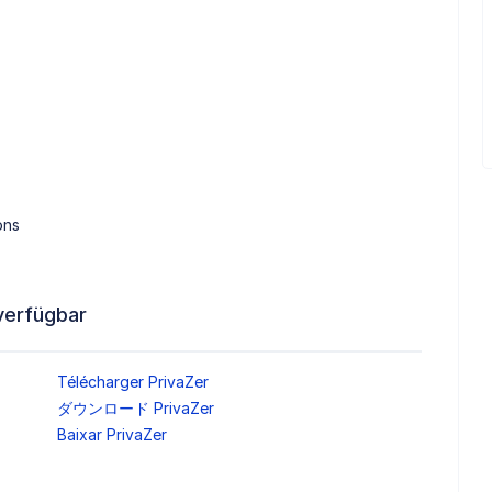
ons
verfügbar
Télécharger PrivaZer
ダウンロード PrivaZer
Baixar PrivaZer