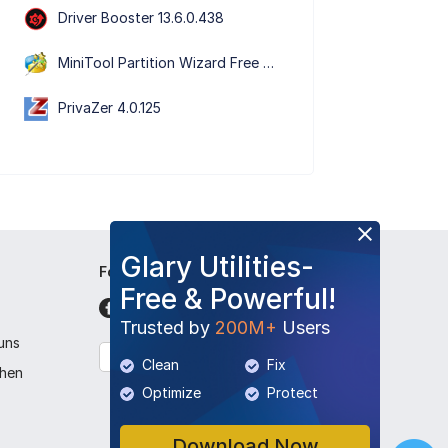
Driver Booster 13.6.0.438
MiniTool Partition Wizard Free Edition 13.9
PrivaZer 4.0.125
Glary Utilities-
Folge uns
Free & Powerful!
Trusted by
200M+
Users
 uns
Deutsch
Clean
Fix
chen
Optimize
Protect
Download Now