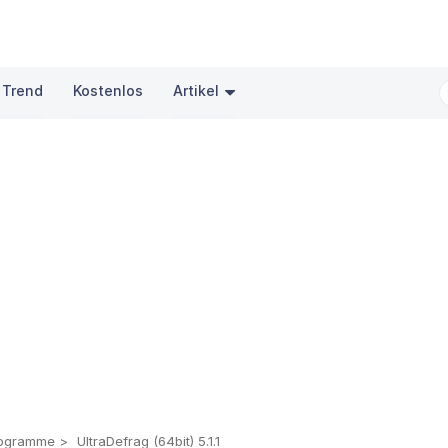
 Trend
Kostenlos
Artikel
rogramme
UltraDefrag (64bit) 5.1.1