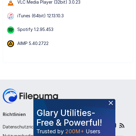
VLC Media Player (32bit) 3.0.23
iTunes (64bit) 12.13.10.3
Spotify 1.2.95.453
AIMP 5.40.2722
Glary Utilities-
Richtlinien
Unternehmen
Folge uns
Free & Powerful!
Datenschutzrichtlinie
Über uns
Trusted by
200M+
Users
Nutzungsbedingungen
Kontaktieren Sie uns