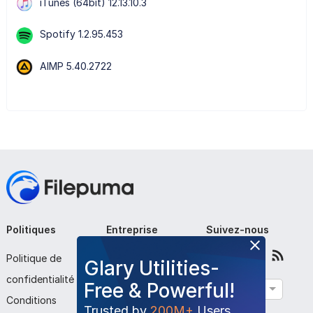
iTunes (64bit) 12.13.10.3
Spotify 1.2.95.453
AIMP 5.40.2722
Politiques
Entreprise
Suivez-nous
Politique de
À propos de nous
Glary Utilities-
confidentialité
Contactez-nous
Free & Powerful!
Français
Conditions
Soumettre le
Trusted by
200M+
Users