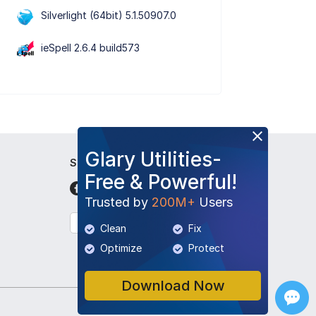
Silverlight (64bit) 5.1.50907.0
ieSpell 2.6.4 build573
Glary Utilities-
Síguenos
Free & Powerful!
Trusted by
200M+
Users
Español
Clean
Fix
Optimize
Protect
Download Now