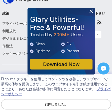
政策
会社
フォローして下さい
Glary Utilities-
プライバシーポリシー
私たちについて
Free & Powerful!
利用規約
お問い合わせください
Trusted by
200M+
Users
日本語
デジタルミレニアム著
プログラムを提出する
Clean
Fix
作権法
Optimize
Protect
クッキーポリシー
Download Now
著作権 ©
2026
Filepuma
. 全著作権所有.
Filepuma
クッキーを使用してコンテンツを改善し、ウェブサイトで
最高の体験を提供します。. このウェブサイトを引き続き使用するこ
とにより、あなたは当社の条件に同意したことになります。
プライバ
シーポリシー
.
了解しました。