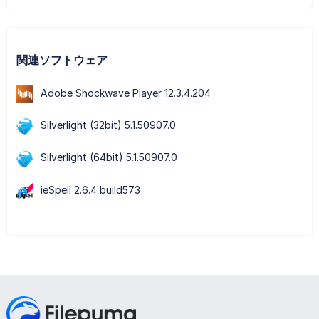
関連ソフトウェア
Adobe Shockwave Player 12.3.4.204
Silverlight (32bit) 5.1.50907.0
Silverlight (64bit) 5.1.50907.0
ieSpell 2.6.4 build573