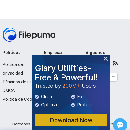
Políticas
Empresa
Síguenos
Política de
Sobre nosotros
Glary Utilities-
privacidad
Contáctenos
Free & Powerful!
Español
Términos de uso
Enviar programa
Trusted by
200M+
Users
DMCA
Clean
Fix
Política de Cookies
Optimize
Protect
Download Now
Derechos de autor ©
2026
Filepuma
. Todos los derechos