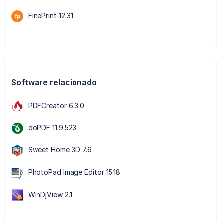
FinePrint 12.31
Software relacionado
PDFCreator 6.3.0
doPDF 11.9.523
Sweet Home 3D 7.6
PhotoPad Image Editor 15.18
WinDjView 2.1