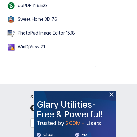
doPDF 11.9.523
Sweet Home 3D 7.6
PhotoPad Image Editor 15.18
WinDjView 2.1
Seguici
Glary Utilities-
Free & Powerful!
Trusted by
200M+
Users
Italiano
Clean
Fix