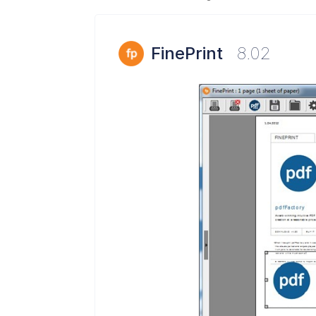
FinePrint
8.02