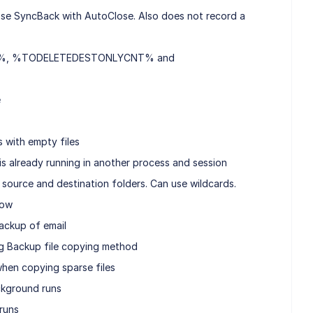
lose SyncBack with AutoClose. Also does not record a
T%, %TODELETEDESTONLYCNT% and
e
 with empty files
 is already running in another process and session
 source and destination folders. Can use wildcards.
dow
ackup of email
ing Backup file copying method
hen copying sparse files
ckground runs
runs