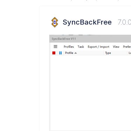
SyncBackFree
7.0.