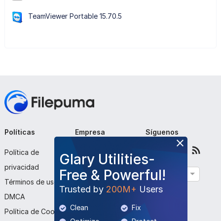
TeamViewer Portable 15.70.5
Políticas
Empresa
Síguenos
Política de
Sobre nosotros
Glary Utilities-
privacidad
Contáctenos
Free & Powerful!
Español
Términos de uso
Enviar programa
Trusted by
200M+
Users
DMCA
Clean
Fix
Política de Cookies