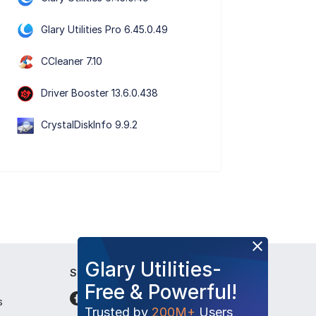
Glary Utilities Pro 6.45.0.49
CCleaner 7.10
Driver Booster 13.6.0.438
CrystalDiskInfo 9.9.2
Glary Utilities-
Suivez-nous
Free & Powerful!
s
Trusted by
200M+
Users