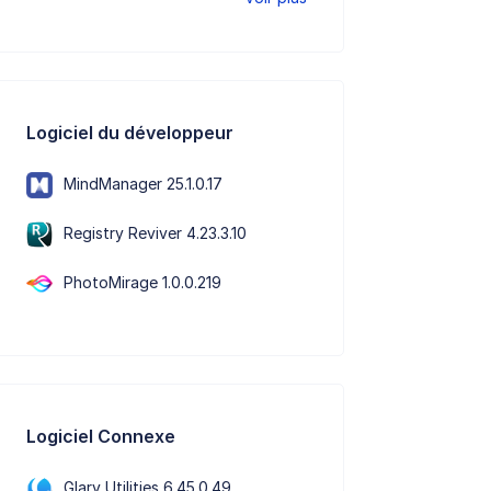
Logiciel du développeur
MindManager 25.1.0.17
Registry Reviver 4.23.3.10
PhotoMirage 1.0.0.219
Logiciel Connexe
Glary Utilities 6.45.0.49