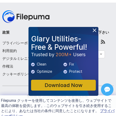
政策
会社
フォローして下さい
Glary Utilities-
プライバシーポリシー
私たちについて
Free & Powerful!
利用規約
お問い合わせください
Trusted by
200M+
Users
日本語
デジタルミレニアム著
プログラムを提出する
Clean
Fix
作権法
Optimize
Protect
クッキーポリシー
Download Now
著作権 ©
2026
Filepuma
. 全著作権所有.
Filepuma
クッキーを使用してコンテンツを改善し、ウェブサイトで
最高の体験を提供します。. このウェブサイトを引き続き使用するこ
とにより、あなたは当社の条件に同意したことになります。
プライバ
シーポリシー
.