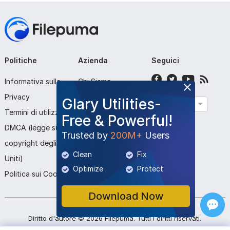
Politiche
Azienda
Seguici
Informativa sulla
Chi Siamo
Privacy
Contattaci
Glary Utilities-
Italiano
Termini di utilizzo
Invia Programma
Free & Powerful!
DMCA (legge sul
Trusted by
200M+
Users
copyright degli Stati
Clean
Fix
Uniti)
Optimize
Protect
Politica sui Cookie
Download Now
Diritto d'autore ©
2026
Filepuma
. Tutti i diritti riservati.