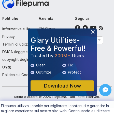
Politiche
Azienda
Seguici
Informativa sulla
Chi Siamo
Privacy
Contattaci
Glary Utilities-
Italiano
Termini di utilizzo
Invia Programma
Free & Powerful!
DMCA (legge sul
Trusted by
200M+
Users
copyright degli Stati
Clean
Fix
Uniti)
Optimize
Protect
Politica sui Cookie
Download Now
Diritto d'autore ©
2026
Filepuma
. Tutti i diritti riservati.
Filepuma
utilizza i cookie per migliorare i contenuti e garantire la
migliore esperienza sul nostro sito web. Continuando a utilizzare