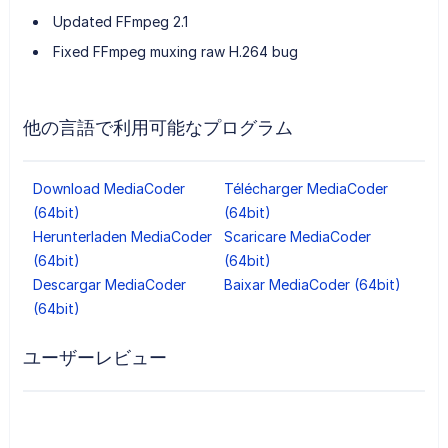
Updated FFmpeg 2.1
Fixed FFmpeg muxing raw H.264 bug
他の言語で利用可能なプログラム
Download MediaCoder
Télécharger MediaCoder
(64bit)
(64bit)
Herunterladen MediaCoder
Scaricare MediaCoder
(64bit)
(64bit)
Descargar MediaCoder
Baixar MediaCoder (64bit)
(64bit)
ユーザーレビュー