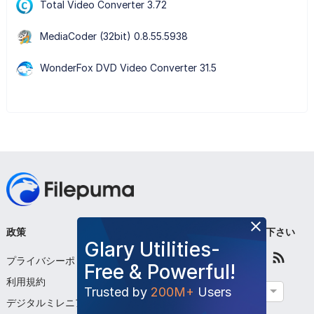
Total Video Converter 3.72
MediaCoder (32bit) 0.8.55.5938
WonderFox DVD Video Converter 31.5
政策
会社
フォローして下さい
Glary Utilities-
プライバシーポリシー
私たちについて
Free & Powerful!
利用規約
お問い合わせください
Trusted by
200M+
Users
日本語
デジタルミレニアム著
プログラムを提出する